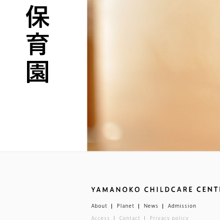
About
Planet
News
Admission
Access
Contact
Privacy policy