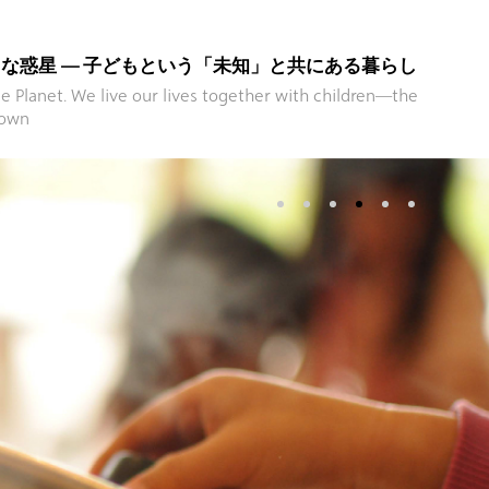
な惑星 — 子どもという「未知」と共にある暮らし
ttle Planet. We live our lives together with children―the
nown